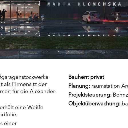
efgaragenstockwerke
Bauherr: privat
 als Firmensitz der
Planung:
raumstation Ar
umen für die Alexander-
Projektsteuerung:
Bohnz
Objektüberwachung:
ba
erhält eine Weiße
ndfolie.
s einer