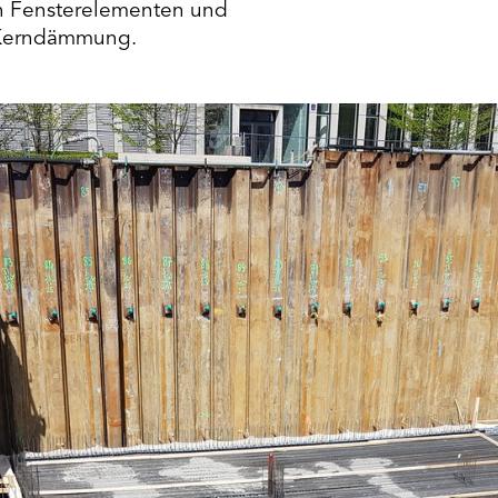
on Fensterelementen und
t Kerndämmung.