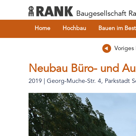
Baugesellschaft 
Home
Hochbau
Bauen im Bes
Voriges 
Neubau Büro- und Au
2019 | Georg-Muche-Str. 4, Parkstadt 