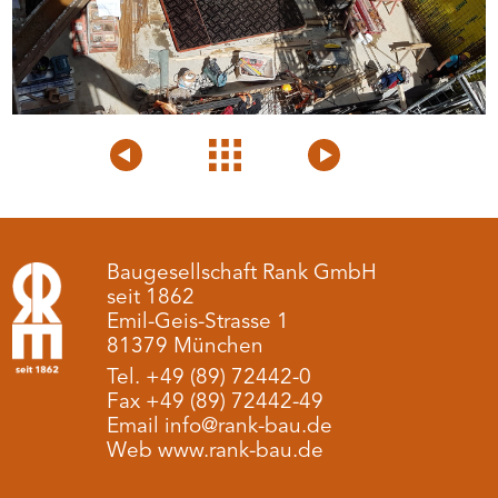
Voriges
Projektübersicht
Nächstes
Projekt
Projekt
Baugesellschaft Rank GmbH
seit 1862
Emil-Geis-Strasse 1
81379 München
Tel. +49 (89) 72442-0
Fax +49 (89) 72442-49
Email info@rank-bau.de
Web www.rank-bau.de