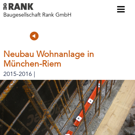
Baugesellschaft Rank GmbH
Voriges
Projektübersicht
Nächstes
Projekt
Projekt
Neubau Wohnanlage in
München-Riem
2015-2016 |