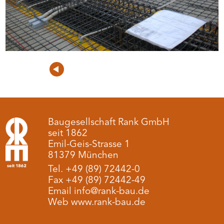
Voriges
Projektübersicht
Nächstes
Projekt
Projekt
Baugesellschaft Rank GmbH
seit 1862
Emil-Geis-Strasse 1
81379 München
Tel. +49 (89) 72442-0
Fax +49 (89) 72442-49
Email info@rank-bau.de
Web www.rank-bau.de