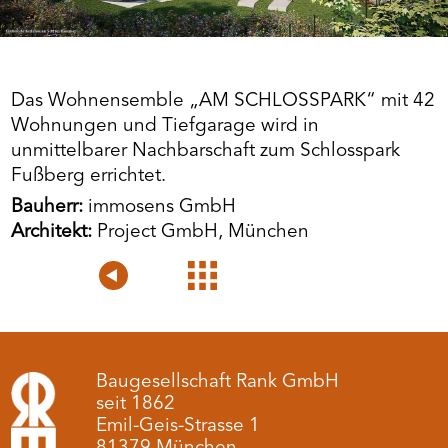
Das Wohnensemble „AM SCHLOSSPARK“ mit 42
Wohnungen und Tiefgarage wird in
unmittelbarer Nachbarschaft zum Schlosspark
Fußberg errichtet.
Bauherr:
immosens GmbH
Architekt:
Project GmbH, München
Voriges
Projektübersicht
Nächstes
Projekt
Projekt
Baugesellschaft Rank GmbH
seit 1862
Emil-Geis-Strasse 1