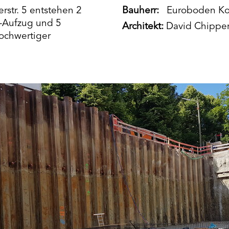
rstr. 5 entstehen 2
Bauherr:
Euroboden Kol
-Aufzug und 5
Architekt:
David Chipper
ochwertiger