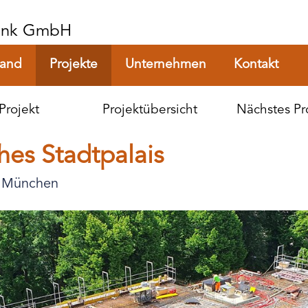
Rank GmbH
tand
Projekte
Unternehmen
Kontakt
Projekt
Projektübersicht
Nächstes Pr
hes Stadtpalais
, München